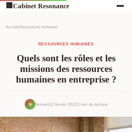
Cabinet Resonance
🏢
Accueil
›
Ressources humaines
RESSOURCES HUMAINES
Quels sont les rôles et les
missions des ressources
humaines en entreprise ?
N
Noham
12 février 2022
2 min de lecture